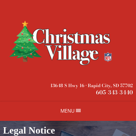
13648 S Hwy 16 • Rapid City, SD 57702
605-343-3440
MENU
Legal Notice