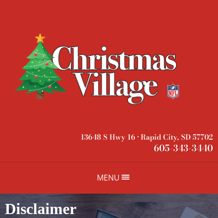
13648 S Hwy 16 • Rapid City, SD 57702
605-343-3440
MENU
Disclaimer